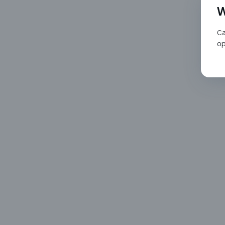
W
Ca
op